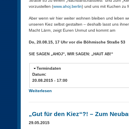
Straße 53 zu einem „Nachbarschaftsfest“ und zum „Ke
b
s
vorzustellen (
www.ahoj.berlin
) und uns mit Kuchen zu f
i
e
s
t
Aber wenn wir hier weiter wohnen bleiben und leben woll
#
z
unseren Kiez selbst gestalten – deshalb lasst uns ihne
1
u
Macht Lärm, zeigt Euren Unmut und kommt am
3
n
)
g
Do, 20.08.15, 17 Uhr vor die Böhmische Straße 53
a
m
„
“,
: „
!“
SIE
SAGEN
AHOJ
WIR
SAGEN
HAUT
AB
2
0
Termindaten
.
Datum:
0
20.08.2015 - 17:00
8
.
Weiterlesen
ü
1
b
5
e
r
„Gut für den Kiez“?! – Zum Neuba
A
h
29.05.2015
o