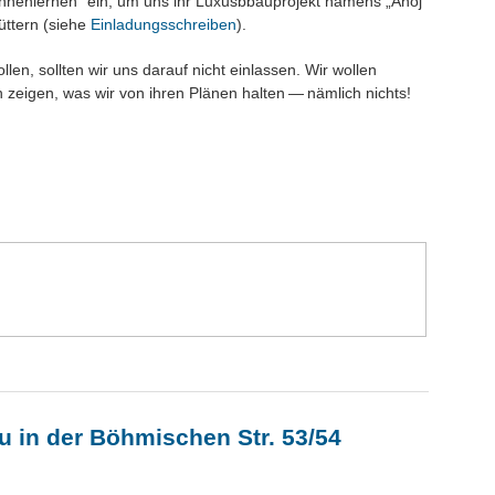
nnenlernen“ ein, um uns ihr Luxusbbauprojekt namens „Ahoj“
üttern (siehe
Einladungsschreiben
).
en, sollten wir uns darauf nicht einlassen. Wir wollen
n zeigen, was wir von ihren Plänen halten — nämlich nichts!
u in der Böhmischen Str. 53/54