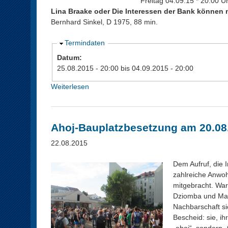
Freitag 04.09.15 * 20.00 U
l
m
Lina Braake oder Die Interessen der Bank können ni
e
m
Bernhard Sinkel, D 1975, 88 min.
s
l
t
u
A
Termindaten
r
n
u
Datum:
a
g
s
25.08.2015 - 20:00
bis
04.09.2015 - 20:00
n
i
b
d
n
l
Weiterlesen
ü
"
R
e
b
i
n
e
x
d
r
Ahoj-Bauplatzbesetzung am 20.08
d
e
2
o
n
5
22.08.2015
r
.
f
8
Dem Aufruf, die
.
zahlreiche Anwoh
-
mitgebracht. War
4
Dziomba und Maz
.
Nachbarschaft sic
9
Bescheid: sie, i
.