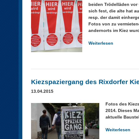
o
r
beiden Trödelläden vor
r
d
sich fest, die alte hat 
g
e
resp. der damit einher
e
n
Fotos von zu vermieten
n
K
andernorts im Kiez wur
f
i
ü
e
Weiterlesen
ü
r
z
b
M
“
e
i
?
r
e
!
H
t
–
i
e
Kiezspaziergang des Rixdorfer Ki
Z
e
r
u
r
13.04.2015
h
m
w
ö
N
i
Fotos des Kiez
h
e
r
2014. Dieses M
u
u
d
aktuelle Baust
n
b
v
g
a
e
Weiterlesen
ü
e
u
r
b