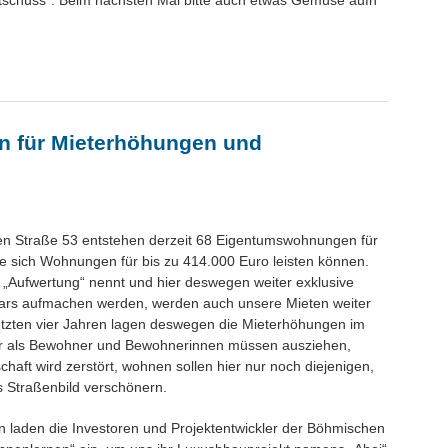
„tschüss“. Beim nächsten Mal bitte auch etwas Gemüse aufn
 für Mieterhöhungen und
en Straße 53 entstehen derzeit 68 Eigentumswohnungen für
 sich Wohnungen für bis zu 414.000 Euro leisten können.
 „Aufwertung“ nennt und hier deswegen weiter exklusive
ars aufmachen werden, werden auch unsere Mieten weiter
letzten vier Jahren lagen deswegen die Mieterhöhungen im
ir als Bewohner und Bewohnerinnen müssen ausziehen,
haft wird zerstört, wohnen sollen hier nur noch diejenigen,
s Straßenbild verschönern.
ion laden die Investoren und Projektentwickler der Böhmischen