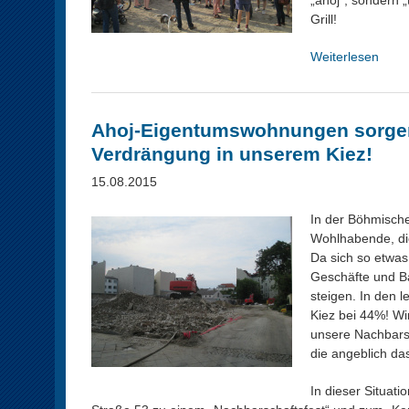
„ahoj“, sondern 
:
Grill!
K
i
Weiterlesen
ü
e
b
z
e
k
r
Ahoj-Eigentumswohnungen sorgen
i
A
n
Verdrängung in unserem Kiez!
h
o
o
15.08.2015
i
j
m
-
In der Böhmisch
G
B
Wohlhabende, die
a
a
Da sich so etwas
r
u
Geschäfte und B
t
p
steigen. In den 
e
l
Kiez bei 44%! W
n
a
unsere Nachbarsc
(
t
die angeblich da
#
z
1
b
In dieser Situat
0
e