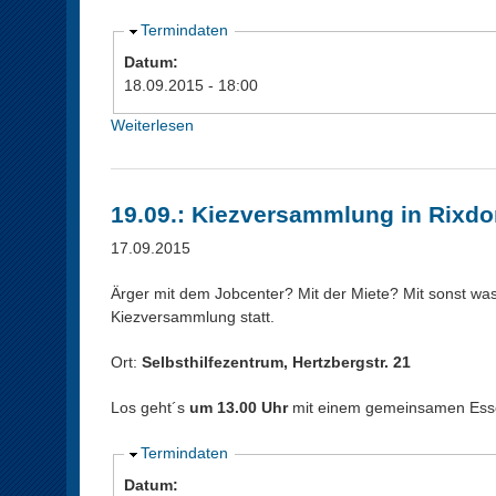
A
Termindaten
u
Datum:
s
18.09.2015 - 18:00
b
l
Weiterlesen
ü
e
b
n
e
d
r
19.09.: Kiezversammlung in Rixdo
e
1
n
8
17.09.2015
.
0
Ärger mit dem Jobcenter? Mit der Miete? Mit sonst w
9
Kiezversammlung statt.
.
:
Ort:
Selbsthilfezentrum, Hertzbergstr. 21
N
a
Los geht´s
um 13.00 Uhr
mit einem gemeinsamen Esse
c
h
A
Termindaten
b
u
Datum: