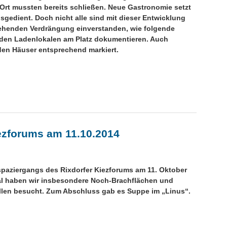
 Ort mussten bereits schließen. Neue Gastronomie setzt
ausgedient. Doch nicht alle sind mit dieser Entwicklung
gehenden Verdrängung einverstanden, wie folgende
den Ladenlokalen am Platz dokumentieren. Auch
den Häuser entsprechend markiert.
ezforums am 11.10.2014
spaziergangs des Rixdorfer Kiezforums am 11. Oktober
al haben wir insbesondere Noch-Brachflächen und
ellen besucht. Zum Abschluss gab es Suppe im „Linus“.