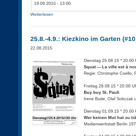
a
s
19.09.2015 - 13:00
r
b
s
l
Weiterlesen
ü
c
e
b
h
n
e
a
d
r
25.8.-4.9.: Kiezkino im Garten (#10
f
e
1
t
n
9
22.08.2015
s
.
t
0
Dienstag 25.08.15 * 20.00 
r
9
Squat — La ville est à no
e
.
Regie: Christophe Coello,
f
:
f
K
Freitag 28.08.15 * 20.00 U
e
i
Buy buy St. Pauli
n
e
Irene Bude, Olaf Sobczak u
a
z
m
v
Dienstag 01.09.15 * 20.00 
"
e
Wer keinen Mut hat zu tr
S
r
Medienwerkstatt Berlin 197
a
s
a
a