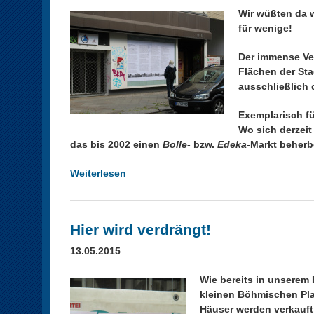
j
Wir wüßten da 
-
für wenige!
E
i
Der immense Ve
g
Flächen der Sta
e
ausschließlich 
n
t
Exemplarisch fü
u
Wo sich derzei
m
das bis 2002 einen
Bolle
- bzw.
Edeka-
Markt beherb
s
w
Weiterlesen
ü
o
b
h
e
n
r
Hier wird verdrängt!
u
„
n
G
13.05.2015
g
u
e
t
Wie bereits in unserem 
n
f
kleinen Böhmischen Plat
s
ü
Häuser werden verkauf