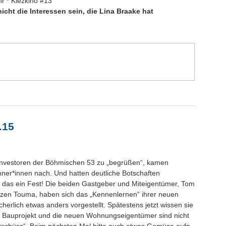
hr * Kiezkino #13
cht die Interessen sein, die Lina Braake hat
.15
 Investoren der Böhmischen 53 zu „begrüßen“, kamen
ner*innen nach. Und hatten deutliche Botschaften
 das ein Fest! Die beiden Gastgeber und Miteigentümer, Tom
en Touma, haben sich das „Kennenlernen“ ihrer neuen
herlich etwas anders vorgestellt. Spätestens jetzt wissen sie
hr Bauprojekt und die neuen Wohnungseigentümer sind nicht